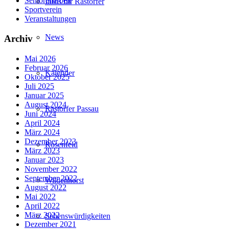
Seniorenarbeit
Infos für Rastorfer
Sportverein
Veranstaltungen
News
Archiv
Mai 2026
Februar 2026
Kalender
Oktober 2025
Juli 2025
Januar 2025
August 2024
Rastorfer Passau
Juni 2024
April 2024
März 2024
Dezember 2023
Rosenfeld
März 2023
Januar 2023
November 2022
September 2022
Wildenhorst
August 2022
Mai 2022
April 2022
März 2022
Sehenswürdigkeiten
Dezember 2021