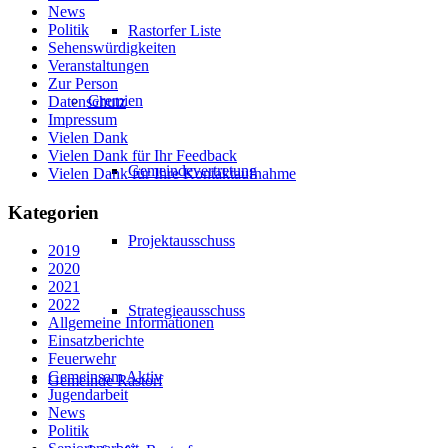
News
Politik
Rastorfer Liste
Sehenswürdigkeiten
Veranstaltungen
Zur Person
Gremien
Datenschutz
Impressum
Vielen Dank
Vielen Dank für Ihr Feedback
Gemeindevertretung
Vielen Dank für Ihre Kontaktaufnahme
Kategorien
Projektausschuss
2019
2020
2021
2022
Strategieausschuss
Allgemeine Informationen
Einsatzberichte
Feuerwehr
Gemeinsam Aktiv
Gemeinde Rastorf
Jugendarbeit
News
Politik