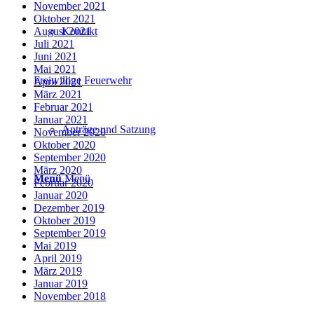
November 2021
Oktober 2021
August 2021
Kontakt
Juli 2021
Juni 2021
Mai 2021
Freiwillige Feuerwehr
April 2021
März 2021
Februar 2021
Januar 2021
Anträge und Satzung
November 2020
Oktober 2020
September 2020
März 2020
Menü
Menü
Februar 2020
Januar 2020
Dezember 2019
Oktober 2019
September 2019
Mai 2019
April 2019
März 2019
Januar 2019
November 2018