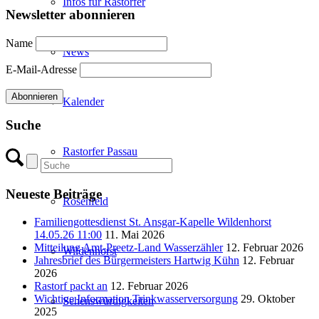
Infos für Rastorfer
Newsletter abonnieren
Name
News
E-Mail-Adresse
Kalender
Suche
Rastorfer Passau
Neueste Beiträge
Rosenfeld
Familiengottesdienst St. Ansgar-Kapelle Wildenhorst
14.05.26 11:00
11. Mai 2026
Mitteilung Amt-Preetz-Land Wasserzähler
12. Februar 2026
Wildenhorst
Jahresbrief des Bürgermeisters Hartwig Kühn
12. Februar
2026
Rastorf packt an
12. Februar 2026
Wichtige Information Trinkwasserversorgung
29. Oktober
Sehenswürdigkeiten
2025