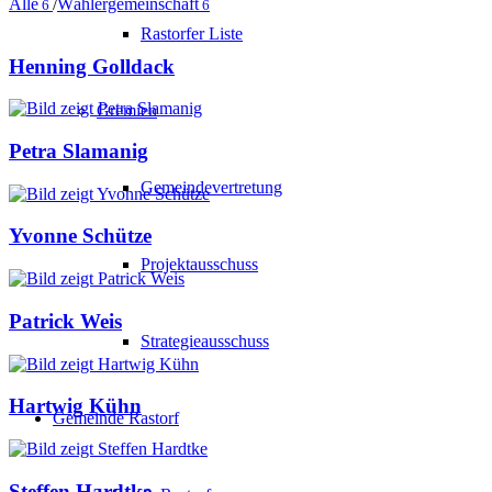
Alle
/
Wählergemeinschaft
6
6
Rastorfer Liste
Henning Golldack
Gremien
Petra Slamanig
Gemeindevertretung
Yvonne Schütze
Projektausschuss
Patrick Weis
Strategieausschuss
Hartwig Kühn
Gemeinde Rastorf
Steffen Hardtke