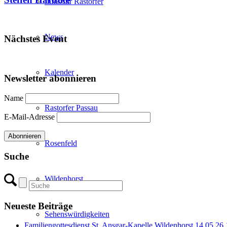
Infos für Rastorfer
News
Nächstes Event
Kalender
Newsletter abonnieren
Name
Rastorfer Passau
E-Mail-Adresse
Rosenfeld
Suche
Wildenhorst
Neueste Beiträge
Sehenswürdigkeiten
Familiengottesdienst St. Ansgar-Kapelle Wildenhorst 14.05.26 