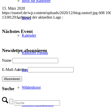
Infos für Rastorfer
15. März 2020
https://rastorf.de/wp-content/uploads/2020/12/blog-rastorf.jpg
608
10
13:00:29
Aufgrund der aktuellen Lage :
News
Nächstes Event
Kalender
Newsletter abonnieren
Rastorfer Passau
Name
E-Mail-Adresse
Rosenfeld
Wildenhorst
Suche
Sehenswürdigkeiten