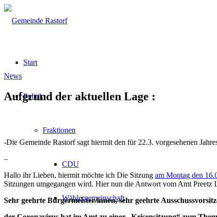
Start
News
Aufgrund der aktuellen Lage :
Politik
Fraktionen
-Die Gemeinde Rastorf sagt hiermit den für 22.3. vorgesehenen Jahre
–
CDU
Hallo ihr Lieben, hiermit möchte ich Die Sitzung
am Montag den 16.
Sitzungen umgegangen wird. Hier nun die Antwort vom Amt Preetz 
Wählergemeinschaft
Sehr geehrte Bürgermeister/innen, sehr geehrte Ausschussvorsit
der Coronavirus hat im Amt zu einer „Krisensitzung“ zum Them