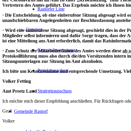
Vertretern des Amtes geführt. Das Ergebnis möchte ich Ihnen hie
Rastorfer Liste
· Die Entscheidung, ob eine einberufene Sitzung abgesagt wird o
unaufschiebbaren Angelegenheiten zur Beschlussfassung anstehen, 
Gremien
· Wird eine einberufene Sitzung abgesagt, geschieht dies in der P
Mitglieder selbst informieren und dafür Sorge tragen, dass der
ist eine Mitteilung ans Amt erforderlich, damit das Ratsinforma
Gemeindevertretung
· Zum Schutz der Mitarbeiter/innen des Amtes werden diese
ab s
Protokollführung muss also durch die/den Vorsitzenden intern 
Sitzungsunterlagen zur Sitzung im Amt abzuholen.
Projektausschuss
Ich bitte um Kenntnisnahme und entsprechende Umsetzung. Vie
Volker Fetting
Strategieausschuss
Amt Preetz Land
Ich möchte mich dieser Empfehlung anschließen. Für Rückfragen oder
Gruß
Gemeinde Rastorf
Volker