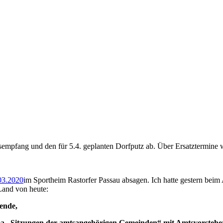
sempfang und den für 5.4. geplanten Dorfputz ab. Über Ersatztermine w
03.2020
im Sportheim Rastorfer Passau absagen. Ich hatte gestern bei
Land von heute:
zende,
a „Sitzungen der amtsangehörigen Gemeinden“ mit Amtsvorsteher